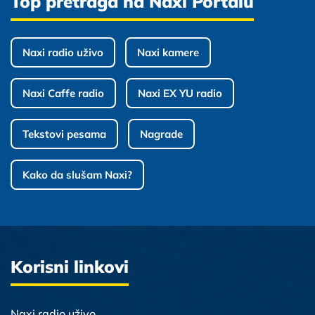
Top pretraga na Naxi Portalu
Naxi radio uživo
Naxi kamere
Naxi Caffe radio
Naxi EX YU radio
Tekstovi pesama
Nagrade
Kako da slušam Naxi?
Korisni linkovi
Naxi radio uživo