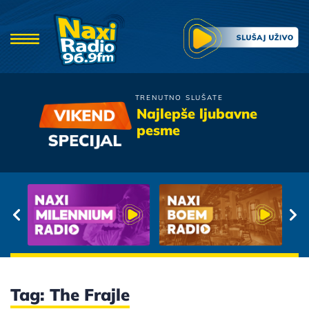
TRENUTNO SLUŠATE
Nina Badric
Najlepše ljubavne
Ja Za Ljubav Necu Moliti
pesme
Tag: The Frajle