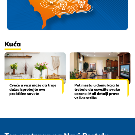
Kuća
Cveće u vazi može da traje
Pet mesta u domu koja bi
duže: Isprobajte ove
trebalo da osvežite svake
praktične savete
sezone: Mali detalji prave
veliku razliku