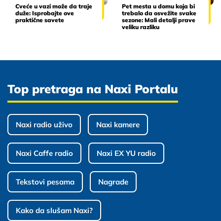
Cveće u vazi može da traje
Pet mesta u domu koja bi
duže: Isprobajte ove
trebalo da osvežite svake
praktične savete
sezone: Mali detalji prave
veliku razliku
Top pretraga na Naxi Portalu
Naxi radio uživo
Naxi kamere
Naxi Caffe radio
Naxi EX YU radio
Tekstovi pesama
Nagrade
Kako da slušam Naxi?