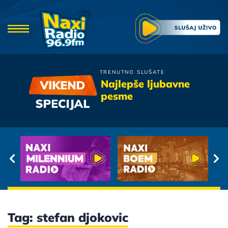
TRENUTNO SLUŠATE
Boris Novkovic
Najlepše ljubavne
Dok Svira Radio
pesme
Tag: stefan djokovic