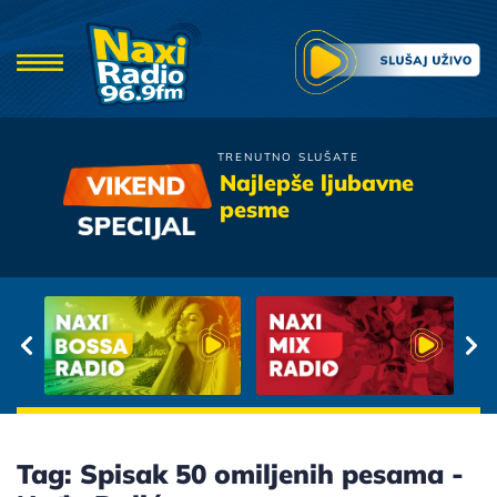
TRENUTNO SLUŠATE
Merlin
Najlepše ljubavne
Sa Mojih Usana
pesme
Tag: Spisak 50 omiljenih pesama -