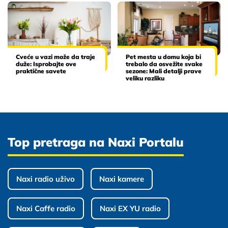
Cveće u vazi može da traje
Pet mesta u domu koja bi
duže: Isprobajte ove
trebalo da osvežite svake
praktične savete
sezone: Mali detalji prave
veliku razliku
Top pretraga na Naxi Portalu
Naxi radio uživo
Naxi kamere
Naxi Caffe radio
Naxi EX YU radio