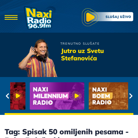
TRENUTNO SLUŠATE
Kiki Lesendric i Piloti
Jutro uz Svetu
Slucajno
Stefanovića
Tag: Spisak 50 omiljenih pesama -