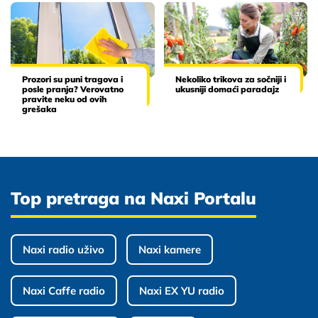
Prozori su puni tragova i
Nekoliko trikova za sočniji i
posle pranja? Verovatno
ukusniji domaći paradajz
pravite neku od ovih
grešaka
Top pretraga na Naxi Portalu
Naxi radio uživo
Naxi kamere
Naxi Caffe radio
Naxi EX YU radio