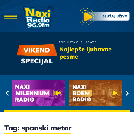
TRENUTNO SLUŠATE
Tony Cetinski
Najlepše ljubavne
Mjesecar
pesme
Tag: spanski metar