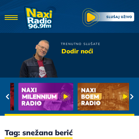
TRENUTNO SLUŠATE
David Temelkov
Dodir noći
Bez Mene Ostajes
Tag: snežana berić