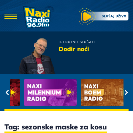
TRENUTNO SLUŠATE
Boris Novkovic
Dodir noći
Ti Si Tu
Tag: sezonske maske za kosu