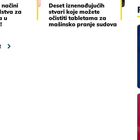
 načini
Deset iznenađujućih
dstva za
stvari koje možete
a u
očistiti tabletama za
!
mašinsko pranje sudova
2