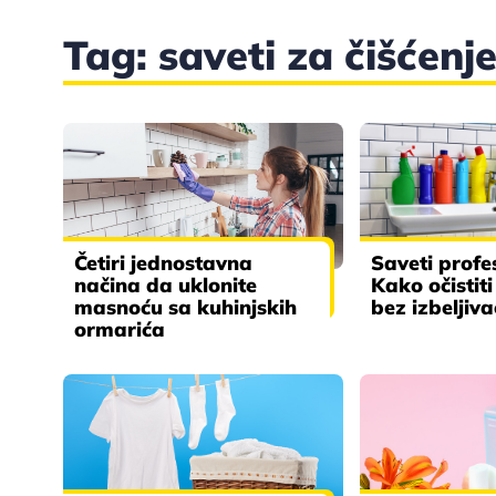
Tag: saveti za čišćenj
Četiri jednostavna
Saveti profe
načina da uklonite
Kako očistiti
masnoću sa kuhinjskih
bez izbeljiv
ormarića