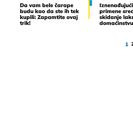
Da vam bele čarape
Iznenađujući
budu kao da ste ih tek
primene sre
kupili: Zapamtite ovaj
skidanje lak
trik!
domaćinstvu
1