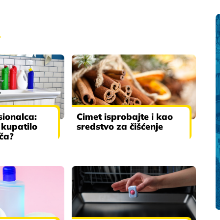
e
sionalca:
Cimet isprobajte i kao
 kupatilo
sredstvo za čišćenje
ača?