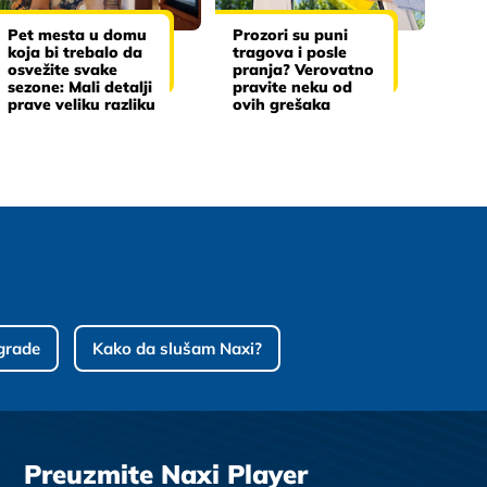
Pet mesta u domu
Prozori su puni
koja bi trebalo da
tragova i posle
osvežite svake
pranja? Verovatno
sezone: Mali detalji
pravite neku od
prave veliku razliku
ovih grešaka
grade
Kako da slušam Naxi?
Preuzmite Naxi Player