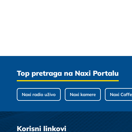
Top pretraga na Naxi Portalu
Naxi radio uživo
Naxi kamere
Naxi Caffe
Korisni linkovi