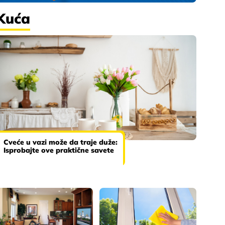
Kuća
Cveće u vazi može da traje duže:
Isprobajte ove praktične savete