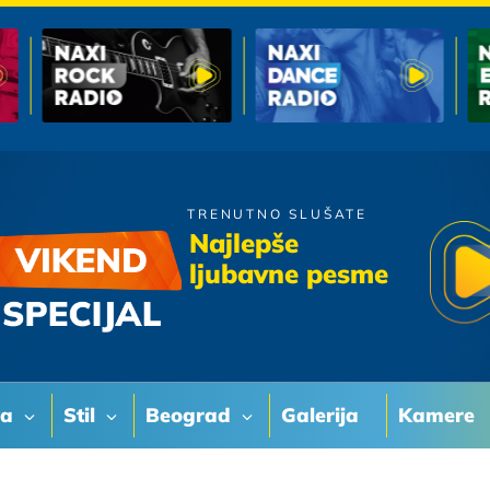
TRENUTNO SLUŠATE
Sergej Cetkovic
Najlepše
Dva Minuta
ljubavne pesme
va
Stil
Beograd
Galerija
Kamere