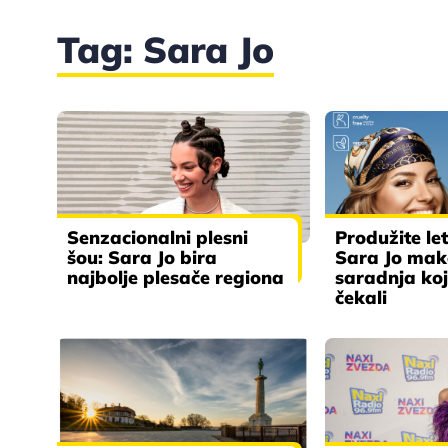
Tag: Sara Jo
Senzacionalni plesni
Produžite let
šou: Sara Jo bira
Sara Jo mak
najbolje plesače regiona
saradnja ko
čekali