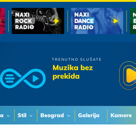
TRENUTNO SLUŠATE
Riblja Corba
Muzika bez
Dobro Jutro
prekida
va
Stil
Beograd
Galerija
Kamere