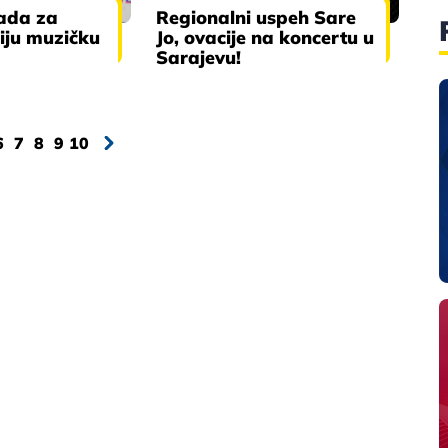
rada za
Regionalni uspeh Sare
niju muzičku
Jo, ovacije na koncertu u
Sarajevu!
6
7
8
9
10