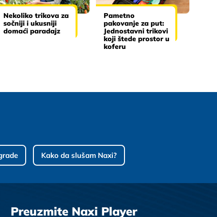
Nekoliko trikova za
Pametno
sočniji i ukusniji
pakovanje za put:
domaći paradajz
Jednostavni trikovi
koji štede prostor u
koferu
grade
Kako da slušam Naxi?
Preuzmite Naxi Player