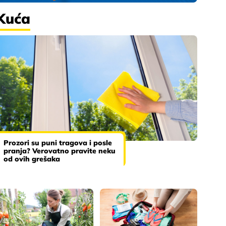
Kuća
Prozori su puni tragova i posle
pranja? Verovatno pravite neku
od ovih grešaka