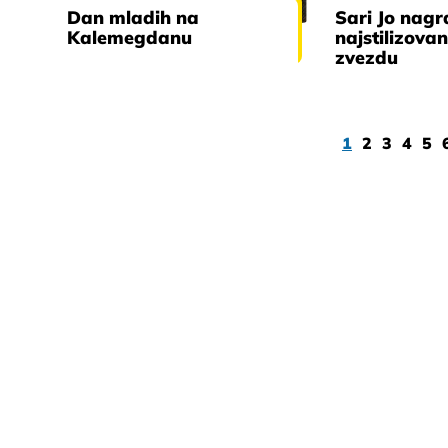
Dan mladih na
Sari Jo nag
Kalemegdanu
najstilizova
zvezdu
1
2
3
4
5