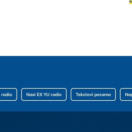
 radio
Naxi EX YU radio
Tekstovi pesama
Na