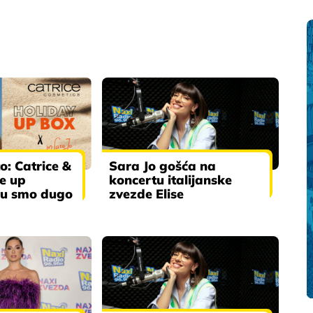
o: Catrice &
Sara Jo gošća na
e up
koncertu italijanske
ju smo dugo
zvezde Elise