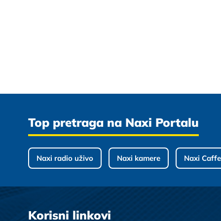
Top pretraga na Naxi Portalu
Naxi radio uživo
Naxi kamere
Naxi Caffe
Korisni linkovi