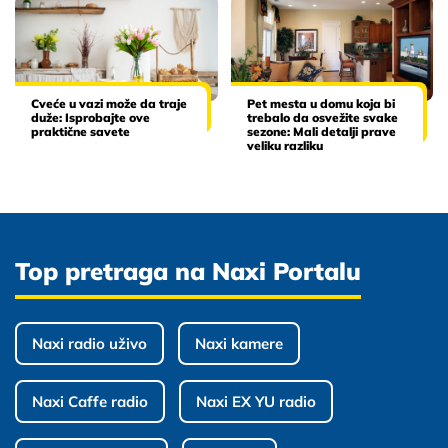
Cveće u vazi može da traje
Pet mesta u domu koja bi
duže: Isprobajte ove
trebalo da osvežite svake
praktične savete
sezone: Mali detalji prave
veliku razliku
Top pretraga na Naxi Portalu
Naxi radio uživo
Naxi kamere
Naxi Caffe radio
Naxi EX YU radio