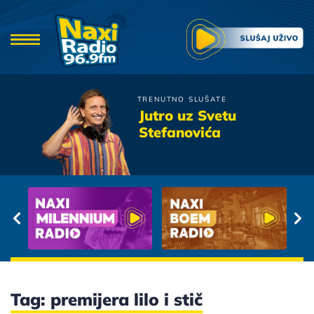
TRENUTNO SLUŠATE
Idoli
Jutro uz Svetu
Radostan Dan
Stefanovića
Tag: premijera lilo i stič