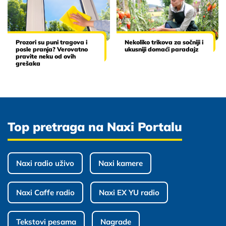
Prozori su puni tragova i
Nekoliko trikova za sočniji i
posle pranja? Verovatno
ukusniji domaći paradajz
pravite neku od ovih
grešaka
Top pretraga na Naxi Portalu
Naxi radio uživo
Naxi kamere
Naxi Caffe radio
Naxi EX YU radio
Tekstovi pesama
Nagrade