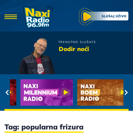
TRENUTNO SLUŠATE
Zana
Dodir noći
Da li cujes, da li osecas
Tag: popularna frizura