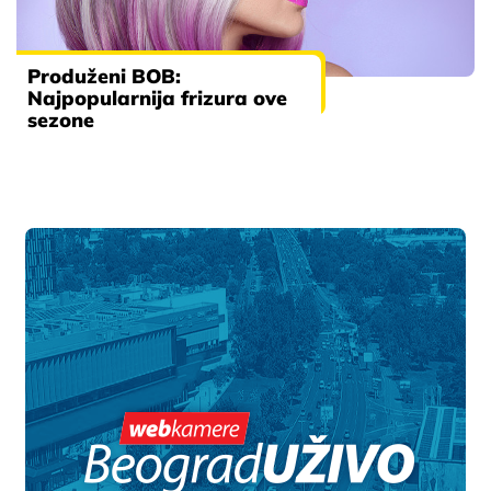
Produženi BOB:
Najpopularnija frizura ove
sezone