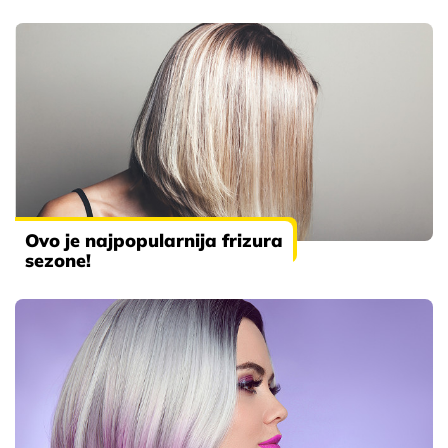
Ovo je najpopularnija frizura
sezone!