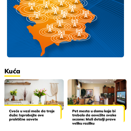
Kuća
Cveće u vazi može da traje
Pet mesta u domu koja bi
duže: Isprobajte ove
trebalo da osvežite svake
praktične savete
sezone: Mali detalji prave
veliku razliku