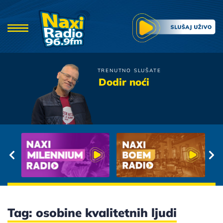
TRENUTNO SLUŠATE
Kerber
Dodir noći
Kad ljubav izda
Tag: osobine kvalitetnih ljudi