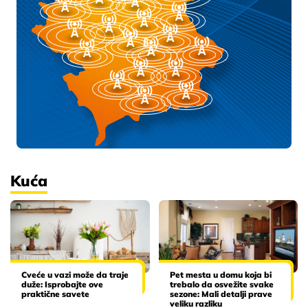
Kuća
Cveće u vazi može da traje
Pet mesta u domu koja bi
duže: Isprobajte ove
trebalo da osvežite svake
praktične savete
sezone: Mali detalji prave
veliku razliku