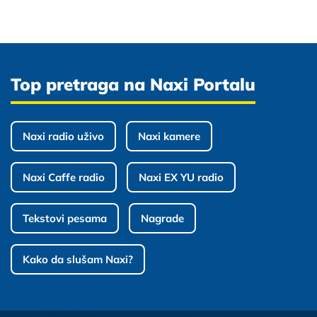
Top pretraga na Naxi Portalu
Naxi radio uživo
Naxi kamere
Naxi Caffe radio
Naxi EX YU radio
Tekstovi pesama
Nagrade
Kako da slušam Naxi?