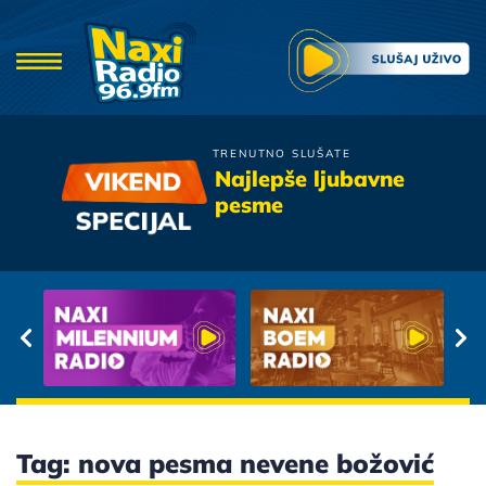
TRENUTNO SLUŠATE
Zdravko Colic
Najlepše ljubavne
Zagrli Me
pesme
Tag: nova pesma nevene božović