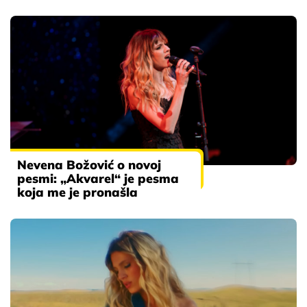
Nevena Božović o novoj
pesmi: „Akvarel“ je pesma
koja me je pronašla