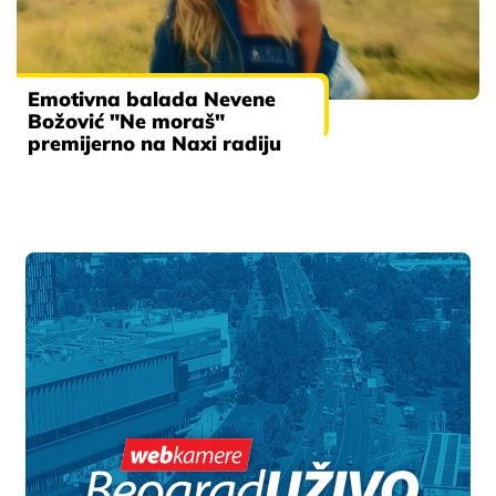
Emotivna balada Nevene
Božović "Ne moraš"
premijerno na Naxi radiju