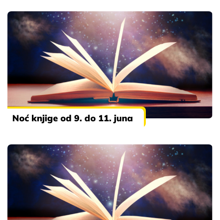
Noć knjige od 9. do 11. juna