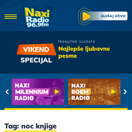
TRENUTNO SLUŠATE
Djavoli
Najlepše ljubavne
Pricaj Mi O Ljubavi
pesme
Tag: noc knjige