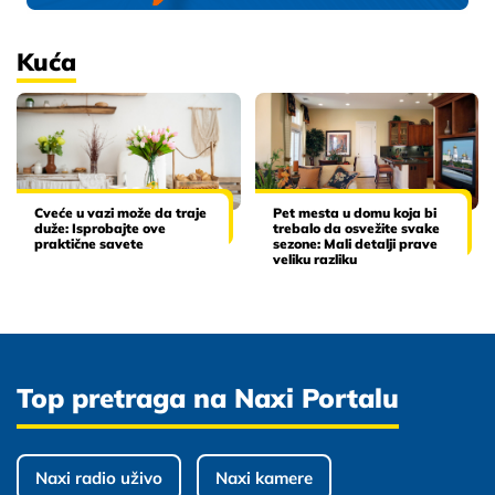
Kuća
Cveće u vazi može da traje
Pet mesta u domu koja bi
duže: Isprobajte ove
trebalo da osvežite svake
praktične savete
sezone: Mali detalji prave
veliku razliku
Top pretraga na Naxi Portalu
Naxi radio uživo
Naxi kamere