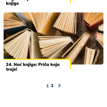
knjige
24. Noć knjige: Priča koja
traje!
1
2