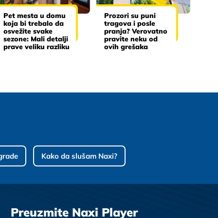
Pet mesta u domu
Prozori su puni
koja bi trebalo da
tragova i posle
osvežite svake
pranja? Verovatno
sezone: Mali detalji
pravite neku od
prave veliku razliku
ovih grešaka
grade
Kako da slušam Naxi?
Preuzmite Naxi Player