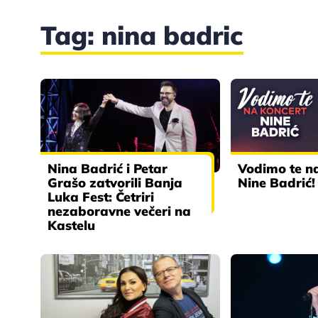
Tag: nina badric
Nina Badrić i Petar
Vodimo te n
Grašo zatvorili Banja
Nine Badrić!
Luka Fest: Četriri
nezaboravne večeri na
Kastelu