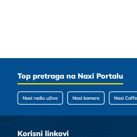
Top pretraga na Naxi Portalu
Naxi radio uživo
Naxi kamere
Naxi Caffe
Korisni linkovi