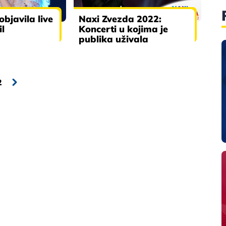
objavila live
Naxi Zvezda 2022:
il
Koncerti u kojima je
publika uživala
2