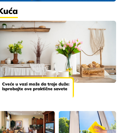
Kuća
Cveće u vazi može da traje duže:
Isprobajte ove praktične savete