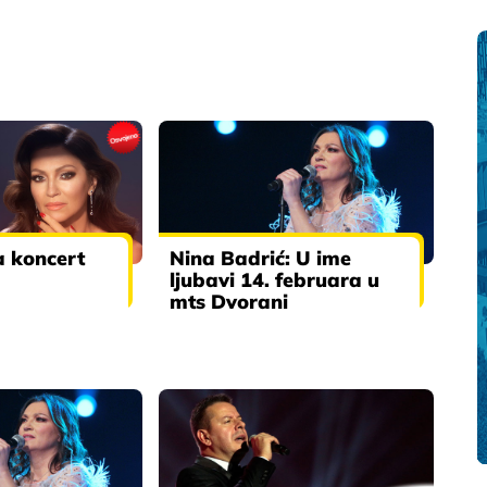
a koncert
Nina Badrić: U ime
ljubavi 14. februara u
mts Dvorani