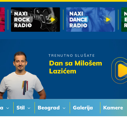
TRENUTNO SLUŠATE
Zdravko Colic
Dan sa Milošem
Madjarica
Lazićem
va
Stil
Beograd
Galerija
Kamere