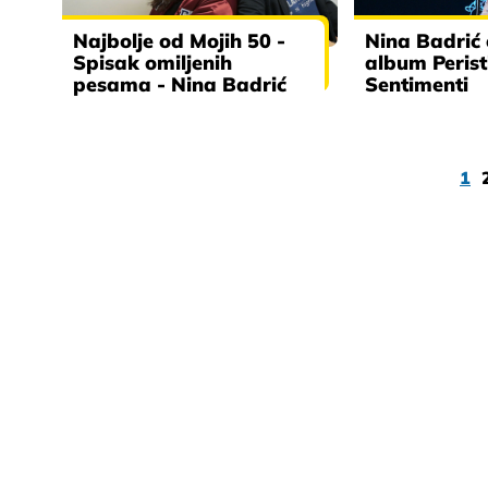
Najbolje od Mojih 50 -
Nina Badrić 
Spisak omiljenih
album Perist
pesama - Nina Badrić
Sentimenti
1