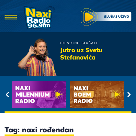
TRENUTNO SLUŠATE
Djordje Balasevic
Jutro uz Svetu
Sin Jedinac
Stefanovića
Tag: naxi rođendan