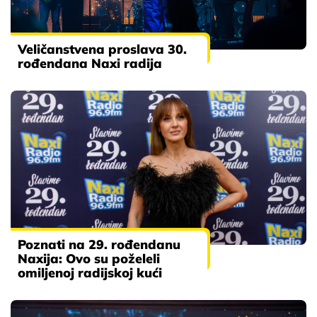
Veličanstvena proslava 30.
rođendana Naxi radija
Poznati na 29. rođendanu
Naxija: Ovo su poželeli
omiljenoj radijskoj kući