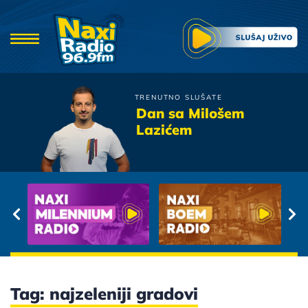
TRENUTNO SLUŠATE
Tose Proeski
Dan sa Milošem
Pratim Te
Lazićem
Tag: najzeleniji gradovi