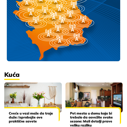
Kuća
Cveće u vazi može da traje
Pet mesta u domu koja bi
duže: Isprobajte ove
trebalo da osvežite svake
praktične savete
sezone: Mali detalji prave
veliku razliku