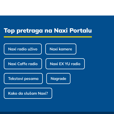
Top pretraga na Naxi Portalu
Naxi radio uživo
Naxi kamere
Naxi Caffe radio
Naxi EX YU radio
Tekstovi pesama
Nagrade
Kako da slušam Naxi?