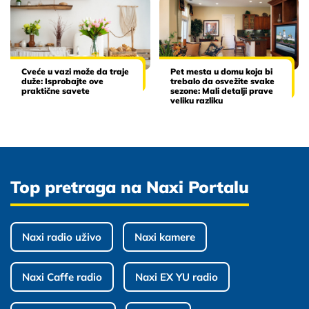
Cveće u vazi može da traje
Pet mesta u domu koja bi
duže: Isprobajte ove
trebalo da osvežite svake
praktične savete
sezone: Mali detalji prave
veliku razliku
Top pretraga na Naxi Portalu
Naxi radio uživo
Naxi kamere
Naxi Caffe radio
Naxi EX YU radio