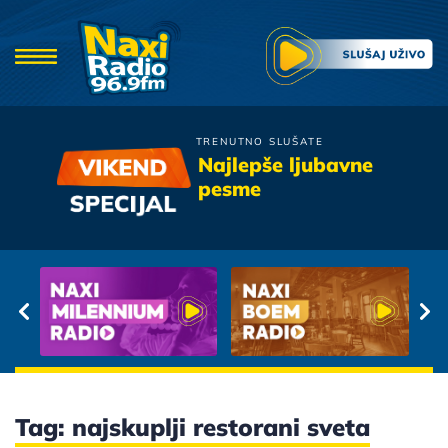
TRENUTNO SLUŠATE
Ana Stanic
Najlepše ljubavne
Sama
pesme
Tag: najskuplji restorani sveta