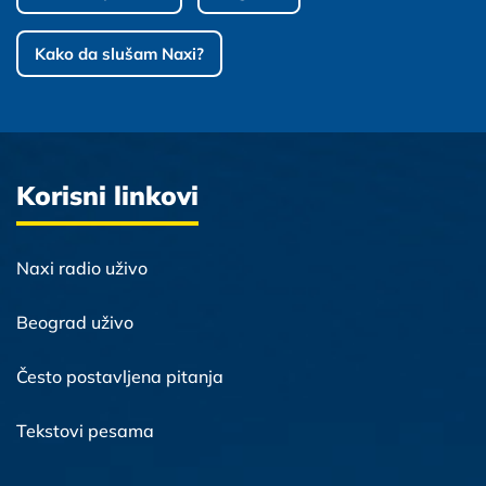
Kako da slušam Naxi?
Korisni linkovi
Naxi radio uživo
Beograd uživo
Često postavljena pitanja
Tekstovi pesama