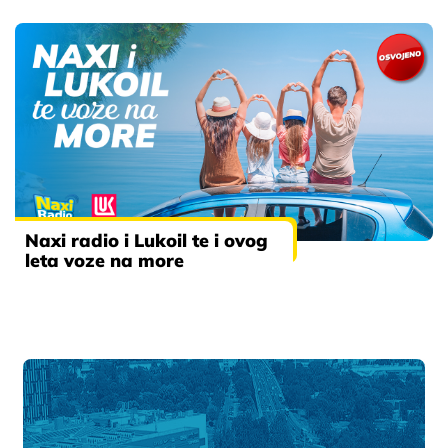
Naxi radio i Lukoil te i ovog
leta voze na more