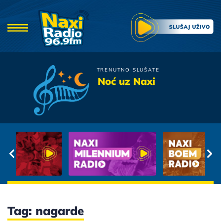
TRENUTNO SLUŠATE
Djordje Balasevic
Noć uz Naxi
Ne Lomite Mi Bagrenje
Tag: nagarde