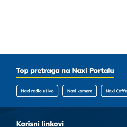
Top pretraga na Naxi Portalu
Naxi radio uživo
Naxi kamere
Naxi Caffe
Korisni linkovi