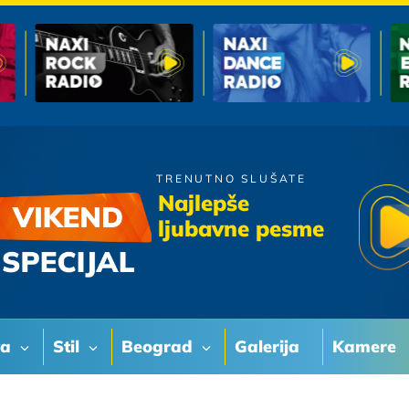
TRENUTNO SLUŠATE
Dino Merlin
Najlepše
Krive Karte
ljubavne pesme
va
Stil
Beograd
Galerija
Kamere