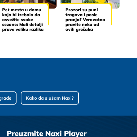
Pet mesta u domu
Prozori su puni
koja bi trebalo da
tragova i posle
osvežite svake
pranja? Verovatno
sezone: Mali detalji
pravite neku od
prave veliku razliku
ovih grešaka
grade
Kako da slušam Naxi?
Preuzmite Naxi Player