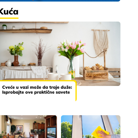
Kuća
Cveće u vazi može da traje duže:
Isprobajte ove praktične savete