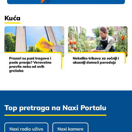
Kuća
Prozori su puni tragova i
Nekoliko trikova za sočniji i
posle pranja? Verovatno
ukusniji domaći paradajz
pravite neku od ovih
grešaka
Top pretraga na Naxi Portalu
Naxi radio uživo
Naxi kamere