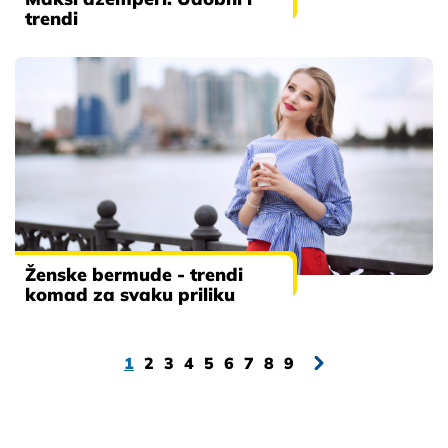
trendi
Ženske bermude - trendi
komad za svaku priliku
1
2
3
4
5
6
7
8
9