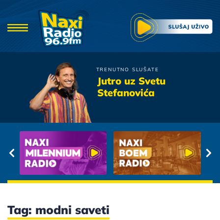
TRENUTNO SLUŠATE
Matija Cvek
Jutro uz Svetu
Dvoje mladih
Stefanovića
Tag: modni saveti