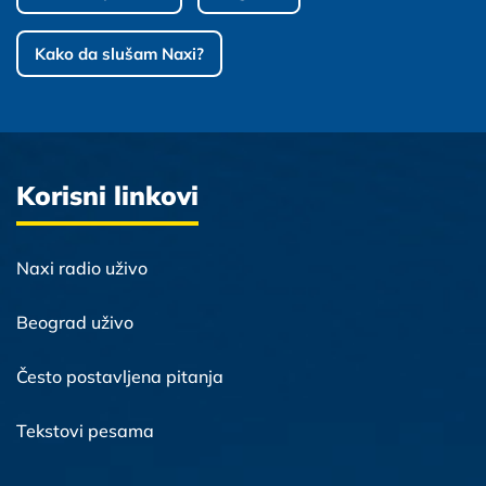
Kako da slušam Naxi?
Korisni linkovi
Naxi radio uživo
Beograd uživo
Često postavljena pitanja
Tekstovi pesama