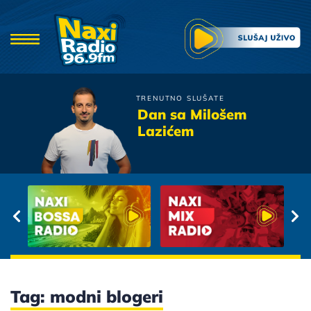
TRENUTNO SLUŠATE
Boris Novkovic
Dan sa Milošem
Ne kuni se
Lazićem
Tag: modni blogeri