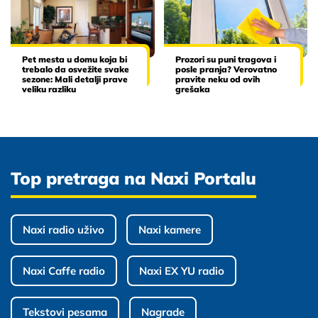
Pet mesta u domu koja bi
Prozori su puni tragova i
trebalo da osvežite svake
posle pranja? Verovatno
sezone: Mali detalji prave
pravite neku od ovih
veliku razliku
grešaka
Top pretraga na Naxi Portalu
Naxi radio uživo
Naxi kamere
Naxi Caffe radio
Naxi EX YU radio
Tekstovi pesama
Nagrade