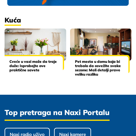
Kuća
Cveće u vazi može da traje
Pet mesta u domu koja bi
duže: Isprobajte ove
trebalo da osvežite svake
praktične savete
sezone: Mali detalji prave
veliku razliku
Top pretraga na Naxi Portalu
Naxi radio uživo
Naxi kamere