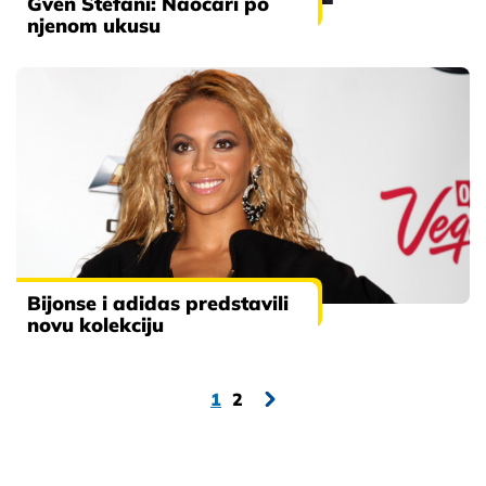
Gven Stefani: Naočari po
njenom ukusu
Bijonse i adidas predstavili
novu kolekciju
1
2