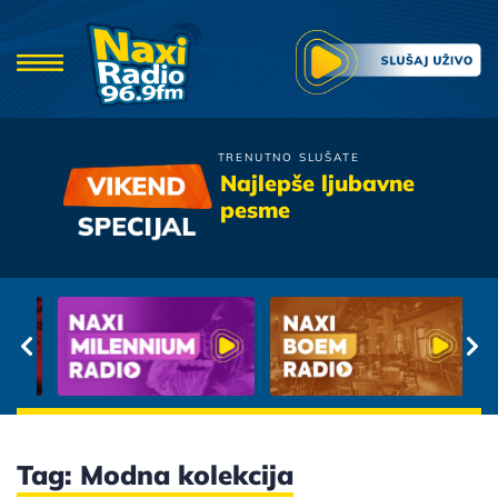
TRENUTNO SLUŠATE
Elektricni Orgazam
Najlepše ljubavne
Bejbe, Ti Nisi Tu
pesme
Tag: Modna kolekcija