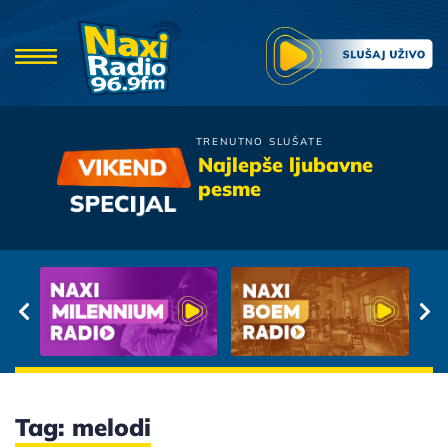
TRENUTNO SLUŠATE
Matija Cvek
Najlepše ljubavne
Sjecam Se
pesme
Tag: melodi