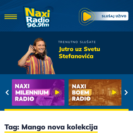
TRENUTNO SLUŠATE
Yu Rock Misija
Jutro uz Svetu
Za Milion Godina
Stefanovića
Tag: Mango nova kolekcija