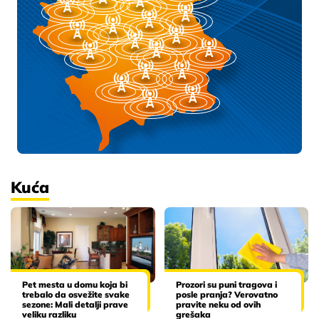
Kuća
Pet mesta u domu koja bi
Prozori su puni tragova i
trebalo da osvežite svake
posle pranja? Verovatno
sezone: Mali detalji prave
pravite neku od ovih
veliku razliku
grešaka