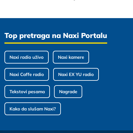
Top pretraga na Naxi Portalu
Naxi radio uživo
Naxi kamere
Naxi Caffe radio
Naxi EX YU radio
Tekstovi pesama
Nagrade
Kako da slušam Naxi?