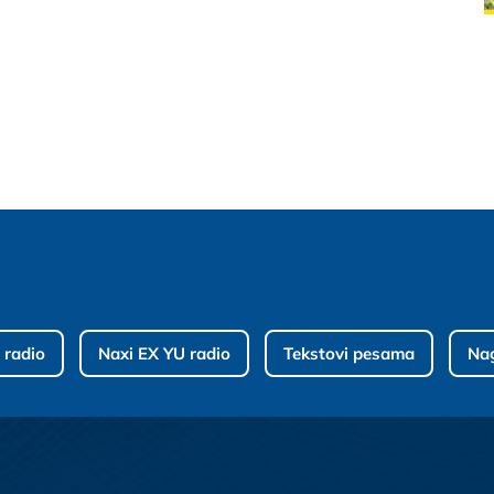
 radio
Naxi EX YU radio
Tekstovi pesama
Na