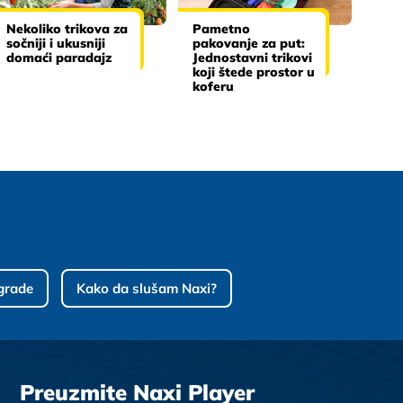
Nekoliko trikova za
Pametno
sočniji i ukusniji
pakovanje za put:
domaći paradajz
Jednostavni trikovi
koji štede prostor u
koferu
grade
Kako da slušam Naxi?
Preuzmite Naxi Player