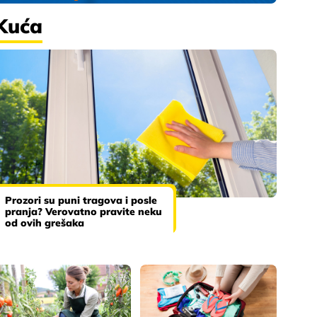
Kuća
Prozori su puni tragova i posle
pranja? Verovatno pravite neku
od ovih grešaka