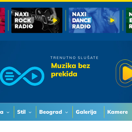
TRENUTNO SLUŠATE
Gibonni
Muzika bez
Zamoli me
prekida
va
Stil
Beograd
Galerija
Kamere