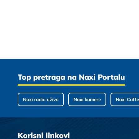
Top pretraga na Naxi Portalu
Naxi radio uživo
Naxi kamere
Naxi Caffe
Korisni linkovi