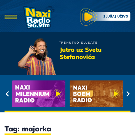
TRENUTNO SLUŠATE
Djavoli
Jutro uz Svetu
Pricaj Mi O Ljubavi
Stefanovića
Tag: majorka