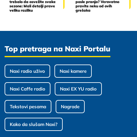
trebalo da osvežite svake
posle pranja? Verovatno
sezone: Mali detalji prave
pravite neku od ovih
veliku razliku
grešaka
Top pretraga na Naxi Portalu
Naxi radio uživo
Naxi kamere
Naxi Caffe radio
Naxi EX YU radio
Tekstovi pesama
Nagrade
Kako da slušam Naxi?