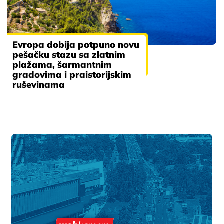
Evropa dobija potpuno novu
pešačku stazu sa zlatnim
plažama, šarmantnim
gradovima i praistorijskim
ruševinama