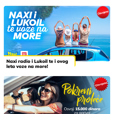
Naxi radio i Lukoil te i ovog
leta voze na more!