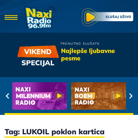
TRENUTNO SLUŠATE
Film
Najlepše ljubavne
Sjecam Se Prvog Poljupca
pesme
Tag: LUKOIL poklon kartica