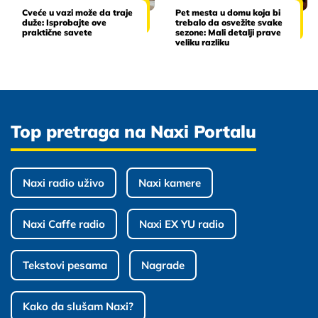
Cveće u vazi može da traje
Pet mesta u domu koja bi
duže: Isprobajte ove
trebalo da osvežite svake
praktične savete
sezone: Mali detalji prave
veliku razliku
Top pretraga na Naxi Portalu
Naxi radio uživo
Naxi kamere
Naxi Caffe radio
Naxi EX YU radio
Tekstovi pesama
Nagrade
Kako da slušam Naxi?