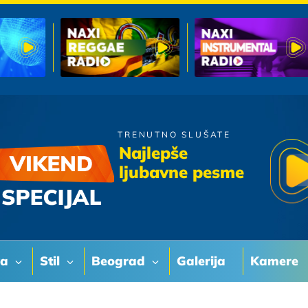
TRENUTNO SLUŠATE
Viktorija
Najlepše
Barakuda
ljubavne pesme
va
Stil
Beograd
Galerija
Kamere