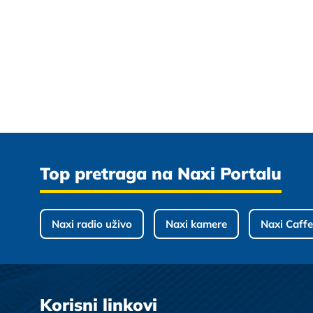
Top pretraga na Naxi Portalu
Naxi radio uživo
Naxi kamere
Naxi Caffe
Korisni linkovi