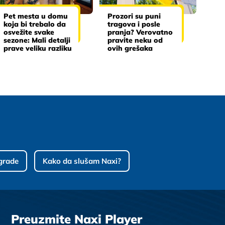
Pet mesta u domu
Prozori su puni
koja bi trebalo da
tragova i posle
osvežite svake
pranja? Verovatno
sezone: Mali detalji
pravite neku od
prave veliku razliku
ovih grešaka
grade
Kako da slušam Naxi?
Preuzmite Naxi Player