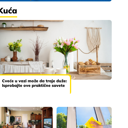
Kuća
Cveće u vazi može da traje duže:
Isprobajte ove praktične savete