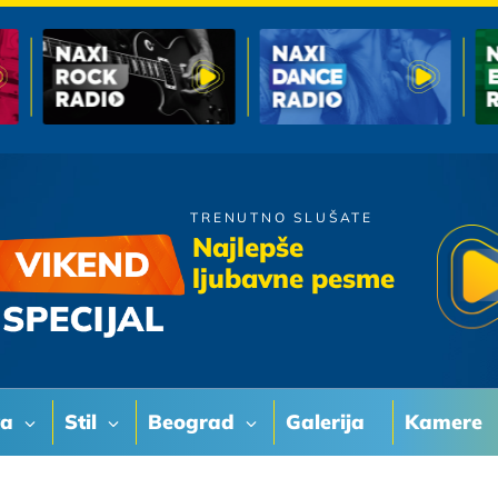
TRENUTNO SLUŠATE
Jelena Tomasevic
Najlepše
Okeani
ljubavne pesme
va
Stil
Beograd
Galerija
Kamere