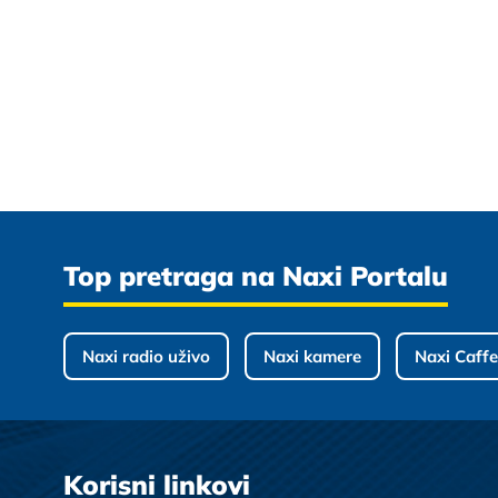
Top pretraga na Naxi Portalu
Naxi radio uživo
Naxi kamere
Naxi Caffe
Korisni linkovi