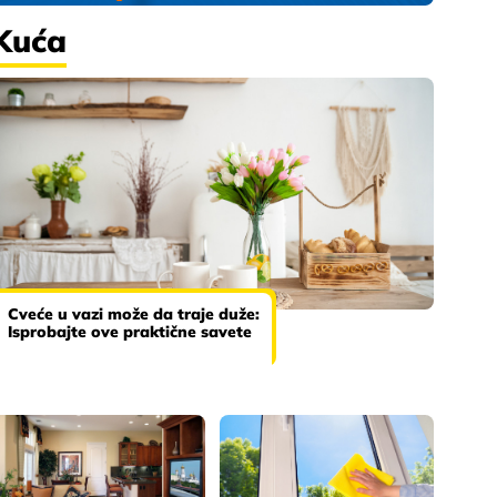
Kuća
Cveće u vazi može da traje duže:
Isprobajte ove praktične savete