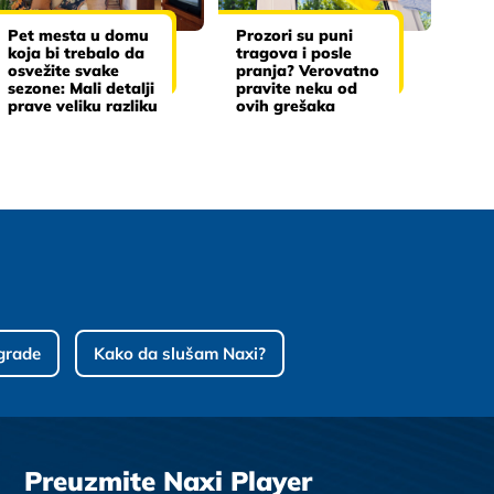
Pet mesta u domu
Prozori su puni
koja bi trebalo da
tragova i posle
osvežite svake
pranja? Verovatno
sezone: Mali detalji
pravite neku od
prave veliku razliku
ovih grešaka
grade
Kako da slušam Naxi?
Preuzmite Naxi Player