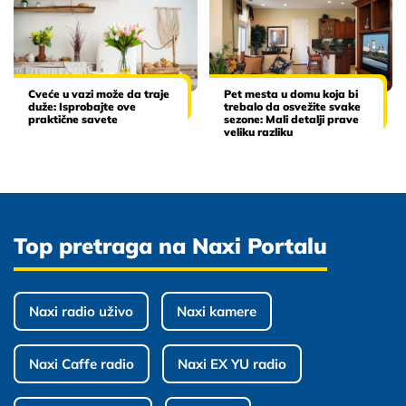
Cveće u vazi može da traje
Pet mesta u domu koja bi
duže: Isprobajte ove
trebalo da osvežite svake
praktične savete
sezone: Mali detalji prave
veliku razliku
Top pretraga na Naxi Portalu
Naxi radio uživo
Naxi kamere
Naxi Caffe radio
Naxi EX YU radio