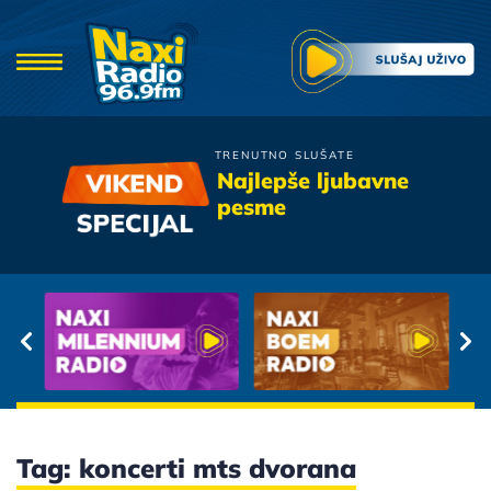
TRENUTNO SLUŠATE
Zana
Najlepše ljubavne
Majstor Za Poljupce
pesme
Tag: koncerti mts dvorana