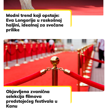
Modni trend koji opstaje:
Eva Longorija u raskošnoj
haljini, idealnoj za svečane
prilike
Objavljena zvanična
selekcija filmova
predstojećeg festivala u
Kanu