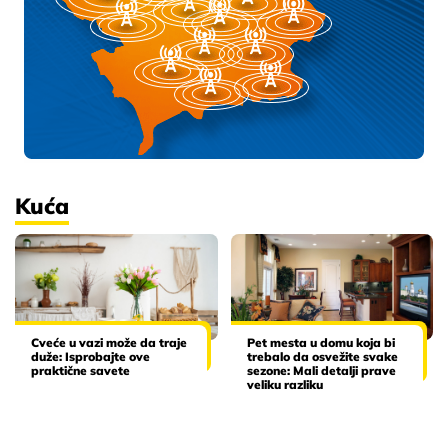
Kuća
Cveće u vazi može da traje
Pet mesta u domu koja bi
duže: Isprobajte ove
trebalo da osvežite svake
praktične savete
sezone: Mali detalji prave
veliku razliku