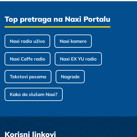
Top pretraga na Naxi Portalu
Naxi radio uživo
Naxi kamere
Naxi Caffe radio
Naxi EX YU radio
Tekstovi pesama
Nagrade
Kako da slušam Naxi?
Korisni linkovi