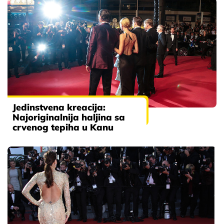
Jedinstvena kreacija:
Najoriginalnija haljina sa
crvenog tepiha u Kanu