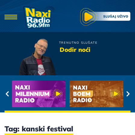
TRENUTNO SLUŠATE
Bajaga
Dodir noći
Ti Se Ljubis Na Tako Dobar
Nacin
Tag: kanski festival