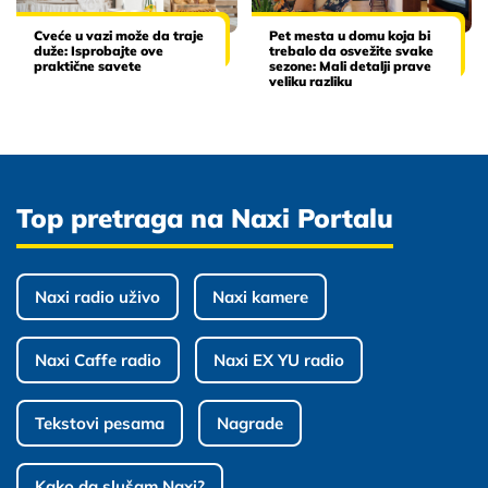
Cveće u vazi može da traje
Pet mesta u domu koja bi
duže: Isprobajte ove
trebalo da osvežite svake
praktične savete
sezone: Mali detalji prave
veliku razliku
Top pretraga na Naxi Portalu
Naxi radio uživo
Naxi kamere
Naxi Caffe radio
Naxi EX YU radio
Tekstovi pesama
Nagrade
Kako da slušam Naxi?