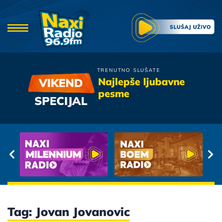
TRENUTNO SLUŠATE
Zeljko Samardzic
Najlepše ljubavne
Nisi Ti
pesme
Tag: Jovan Jovanovic