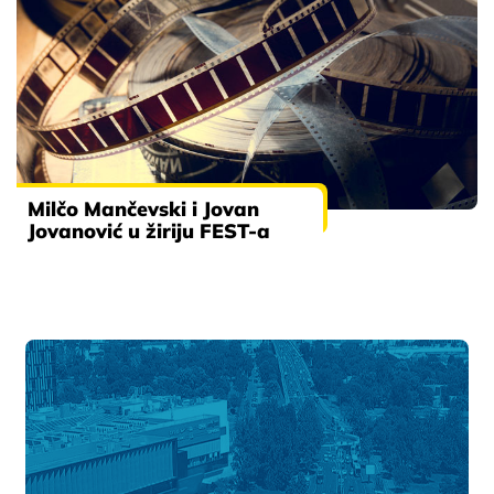
Milčo Mančevski i Jovan
Jovanović u žiriju FEST-a