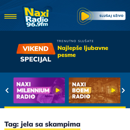
TRENUTNO SLUŠATE
Bijelo Dugme
Najlepše ljubavne
Bitanga I Princeza
pesme
Tag: jela sa skampima