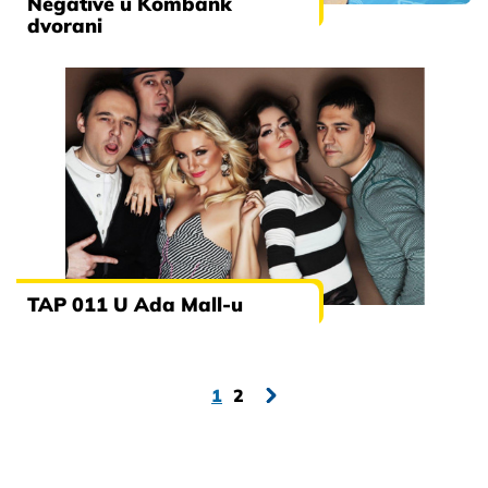
Negative u Kombank
dvorani
TAP 011 U Ada Mall-u
1
2