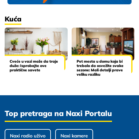
Kuća
Cveće u vazi može da traje
Pet mesta u domu koja bi
duže: Isprobajte ove
trebalo da osvežite svake
praktične savete
sezone: Mali detalji prave
veliku razliku
Top pretraga na Naxi Portalu
Naxi radio uživo
Naxi kamere