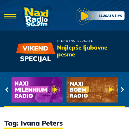
TRENUTNO SLUŠATE
Gibonni
Najlepše ljubavne
Oprosti
pesme
Tag: Ivana Peters