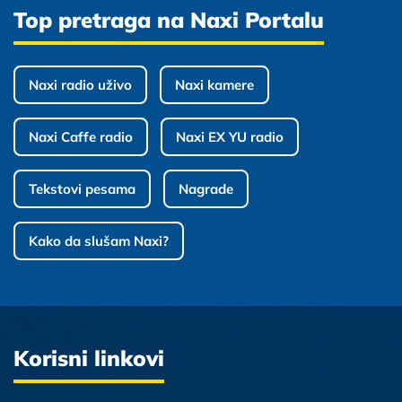
Top pretraga na Naxi Portalu
Naxi radio uživo
Naxi kamere
Naxi Caffe radio
Naxi EX YU radio
Tekstovi pesama
Nagrade
Kako da slušam Naxi?
Korisni linkovi