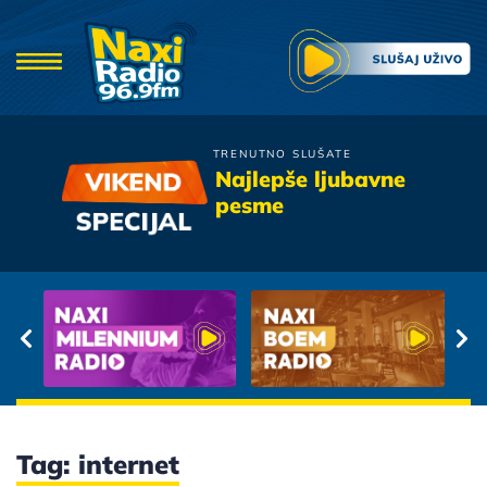
TRENUTNO SLUŠATE
Tose Proeski
Najlepše ljubavne
Sve je ovo premalo za kraj
pesme
Tag: internet