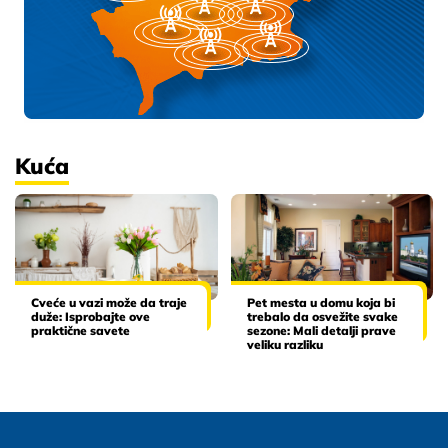
Kuća
Cveće u vazi može da traje
Pet mesta u domu koja bi
duže: Isprobajte ove
trebalo da osvežite svake
praktične savete
sezone: Mali detalji prave
veliku razliku