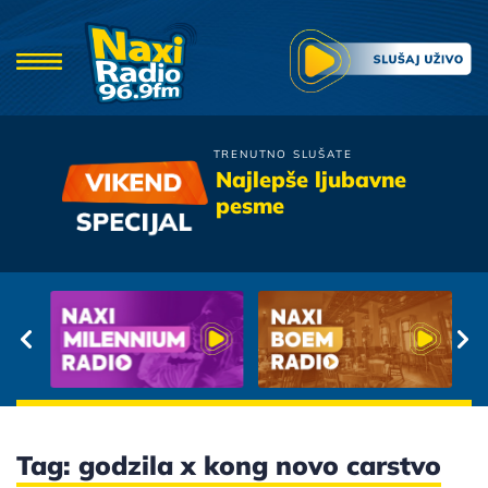
TRENUTNO SLUŠATE
Bijelo Dugme
Najlepše ljubavne
A i Ti Me Iznevjeri
pesme
Tag: godzila x kong novo carstvo