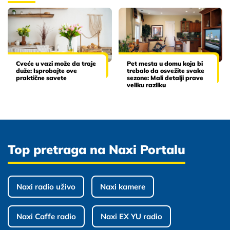
Cveće u vazi može da traje
Pet mesta u domu koja bi
duže: Isprobajte ove
trebalo da osvežite svake
praktične savete
sezone: Mali detalji prave
veliku razliku
Top pretraga na Naxi Portalu
Naxi radio uživo
Naxi kamere
Naxi Caffe radio
Naxi EX YU radio