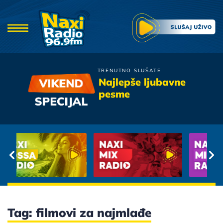
TRENUTNO SLUŠATE
Djavoli
Najlepše ljubavne
Vino Noci
pesme
Tag: filmovi za najmlađe