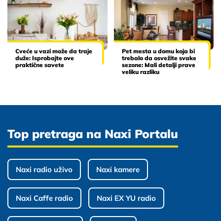
Cveće u vazi može da traje
Pet mesta u domu koja bi
duže: Isprobajte ove
trebalo da osvežite svake
praktične savete
sezone: Mali detalji prave
veliku razliku
Top pretraga na Naxi Portalu
Naxi radio uživo
Naxi kamere
Naxi Caffe radio
Naxi EX YU radio