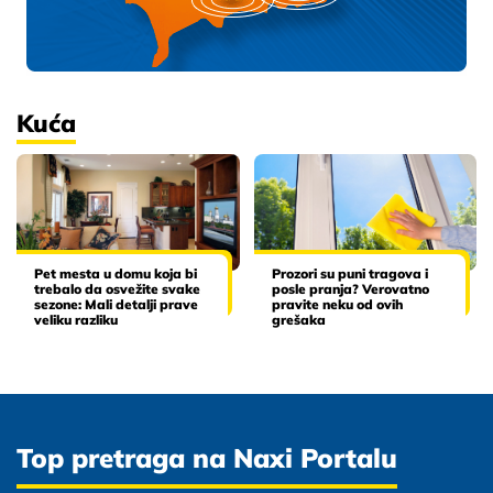
Kuća
Pet mesta u domu koja bi
Prozori su puni tragova i
trebalo da osvežite svake
posle pranja? Verovatno
sezone: Mali detalji prave
pravite neku od ovih
veliku razliku
grešaka
Top pretraga na Naxi Portalu