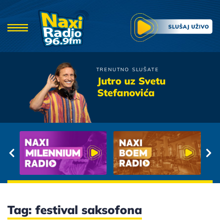
TRENUTNO SLUŠATE
Bebi Dol
Jutro uz Svetu
Brazil
Stefanovića
Tag: festival saksofona