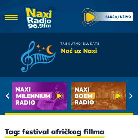
TRENUTNO SLUŠATE
Aleksandra Radovic
Noć uz Naxi
Ne, Hvala
Tag: festival afričkog fillma