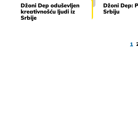
Džoni Dep oduševljen
Džoni Dep: 
kreativnošću ljudi iz
Srbiju
Srbije
1