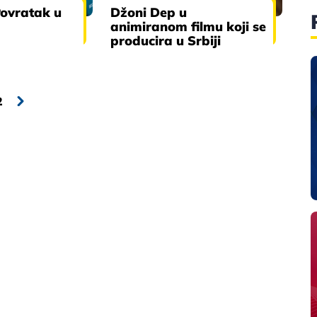
Povratak u
Džoni Dep u
animiranom filmu koji se
producira u Srbiji
2