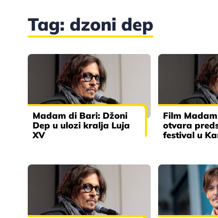
Tag: dzoni dep
Madam di Bari: Džoni
Film Madam 
Dep u ulozi kralja Luja
otvara preds
XV
festival u K