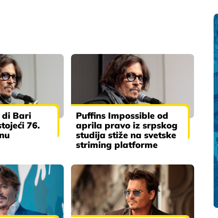
di Bari
Puffins Impossible od
tojeći 76.
aprila pravo iz srpskog
anu
studija stiže na svetske
striming platforme