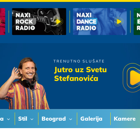
TRENUTNO SLUŠATE
Djordje Balasevic
Jutro uz Svetu
Namcor
Stefanovića
va
Stil
Beograd
Galerija
Kamere