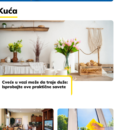
Kuća
Cveće u vazi može da traje duže:
Isprobajte ove praktične savete