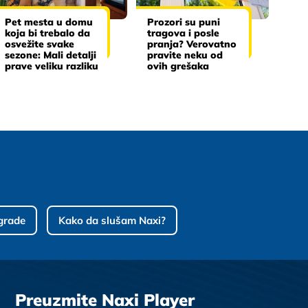
Pet mesta u domu
Prozori su puni
koja bi trebalo da
tragova i posle
osvežite svake
pranja? Verovatno
sezone: Mali detalji
pravite neku od
prave veliku razliku
ovih grešaka
grade
Kako da slušam Naxi?
Preuzmite Naxi Player