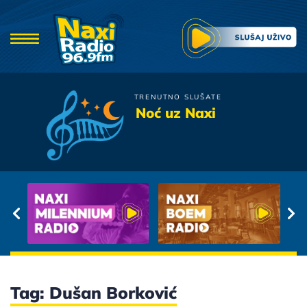
TRENUTNO SLUŠATE
Viktorija
Noć uz Naxi
Ljubav Je Samo Rec
Tag: Dušan Borković