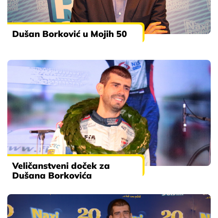
Dušan Borković u Mojih 50
Veličanstveni doček za
Dušana Borkovića