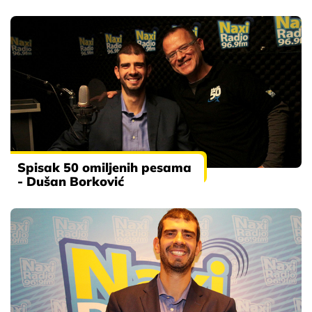
Spisak 50 omiljenih pesama
- Dušan Borković