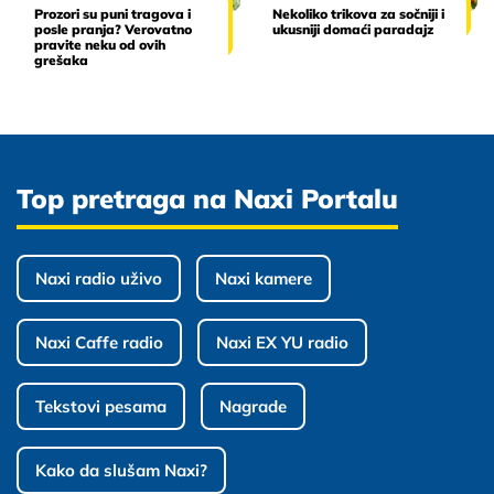
Prozori su puni tragova i
Nekoliko trikova za sočniji i
posle pranja? Verovatno
ukusniji domaći paradajz
pravite neku od ovih
grešaka
Top pretraga na Naxi Portalu
Naxi radio uživo
Naxi kamere
Naxi Caffe radio
Naxi EX YU radio
Tekstovi pesama
Nagrade
Kako da slušam Naxi?