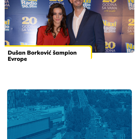
Dušan Borković šampion
Evrope