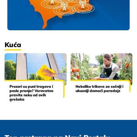
Kuća
Prozori su puni tragova i
Nekoliko trikova za sočniji i
posle pranja? Verovatno
ukusniji domaći paradajz
pravite neku od ovih
grešaka