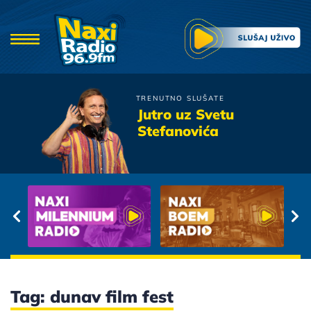
TRENUTNO SLUŠATE
Gibonni
Jutro uz Svetu
Cemu Se Nadas Srce Moje
Stefanovića
Tag: dunav film fest