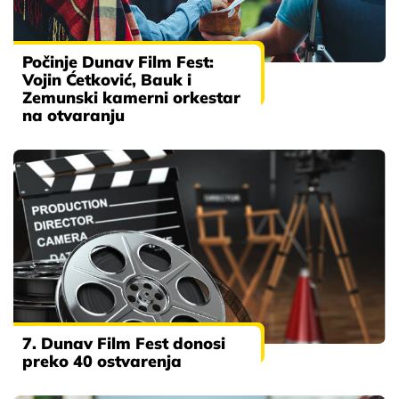
Počinje Dunav Film Fest:
Vojin Ćetković, Bauk i
Zemunski kamerni orkestar
na otvaranju
7. Dunav Film Fest donosi
preko 40 ostvarenja