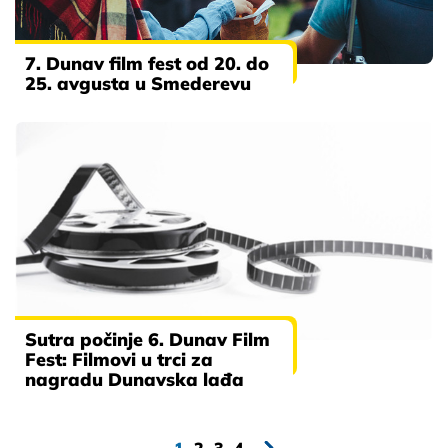
7. Dunav film fest od 20. do
25. avgusta u Smederevu
Sutra počinje 6. Dunav Film
Fest: Filmovi u trci za
nagradu Dunavska lađa