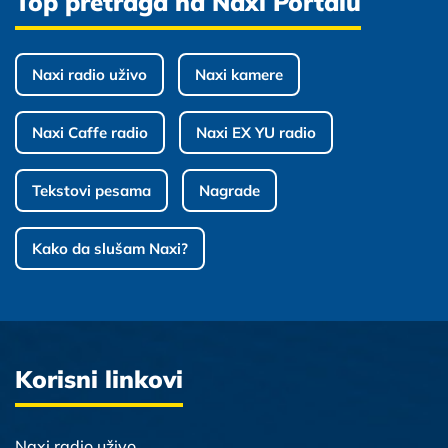
Top pretraga na Naxi Portalu
Naxi radio uživo
Naxi kamere
Naxi Caffe radio
Naxi EX YU radio
Tekstovi pesama
Nagrade
Kako da slušam Naxi?
Korisni linkovi
Naxi radio uživo