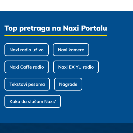
Top pretraga na Naxi Portalu
Naxi radio uživo
Naxi kamere
Naxi Caffe radio
Naxi EX YU radio
Tekstovi pesama
Nagrade
Kako da slušam Naxi?