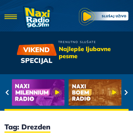
TRENUTNO SLUŠATE
Bojan Marovic
Najlepše ljubavne
Vise te nema
pesme
Tag: Drezden