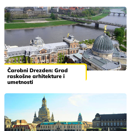
Čarobni Drezden: Grad
raskošne arhitekture i
umetnosti