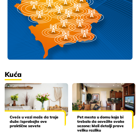
Kuća
Cveće u vazi može da traje
Pet mesta u domu koja bi
duže: Isprobajte ove
trebalo da osvežite svake
praktične savete
sezone: Mali detalji prave
veliku razliku