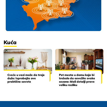
Kuća
Cveće u vazi može da traje
Pet mesta u domu koja bi
duže: Isprobajte ove
trebalo da osvežite svake
praktične savete
sezone: Mali detalji prave
veliku razliku