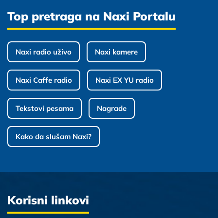
Top pretraga na Naxi Portalu
Naxi radio uživo
Naxi kamere
Naxi Caffe radio
Naxi EX YU radio
Tekstovi pesama
Nagrade
Kako da slušam Naxi?
Korisni linkovi