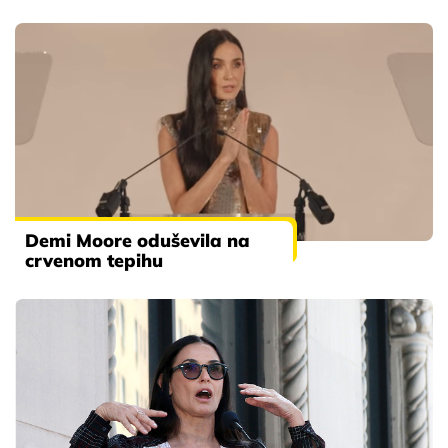
Demi Moore oduševila na
crvenom tepihu