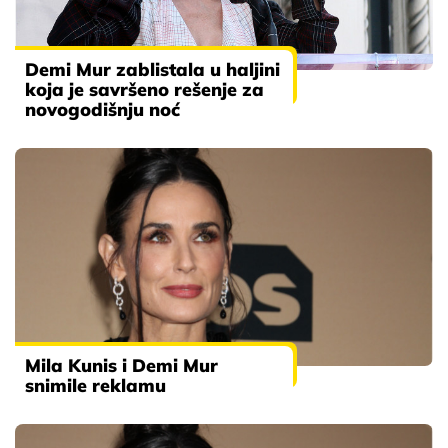
Demi Mur zablistala u haljini
koja je savršeno rešenje za
novogodišnju noć
Mila Kunis i Demi Mur
snimile reklamu