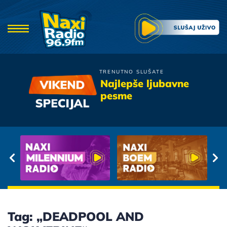
TRENUTNO SLUŠATE
Zana
Najlepše ljubavne
Kum
pesme
Tag: „DEADPOOL AND