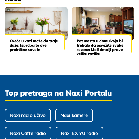
Cveće u vazi može da traje
Pet mesta u domu koja bi
duže: Isprobajte ove
trebalo da osvežite svake
praktične savete
sezone: Mali detalji prave
veliku razliku
Top pretraga na Naxi Portalu
Naxi radio uživo
Naxi kamere
Naxi Caffe radio
Naxi EX YU radio