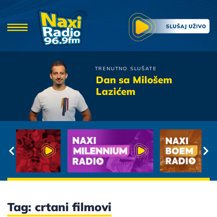
TRENUTNO SLUŠATE
Magazin
Dan sa Milošem
Gutljaj Vina
Lazićem
Tag: crtani filmovi