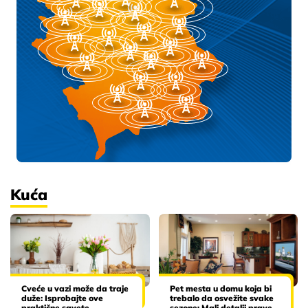
Kuća
Cveće u vazi može da traje
Pet mesta u domu koja bi
duže: Isprobajte ove
trebalo da osvežite svake
praktične savete
sezone: Mali detalji prave