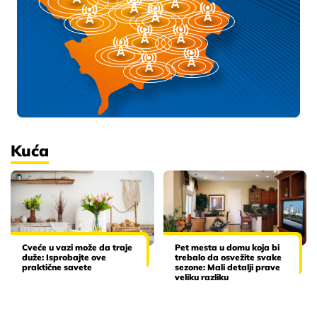
Kuća
Cveće u vazi može da traje
Pet mesta u domu koja bi
duže: Isprobajte ove
trebalo da osvežite svake
praktične savete
sezone: Mali detalji prave
veliku razliku