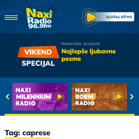
TRENUTNO SLUŠATE
Zdravko Colic
Najlepše ljubavne
Sacuvaj Me Boze Njene
pesme
Ljubavi
Tag: caprese