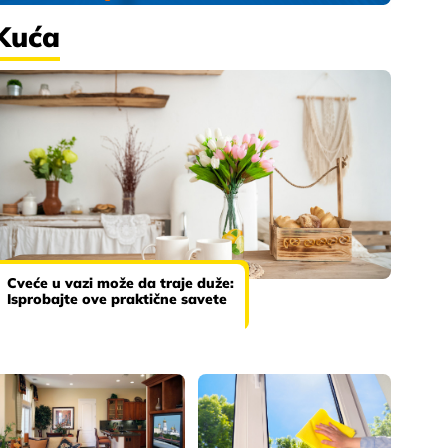
Kuća
Cveće u vazi može da traje duže:
Isprobajte ove praktične savete