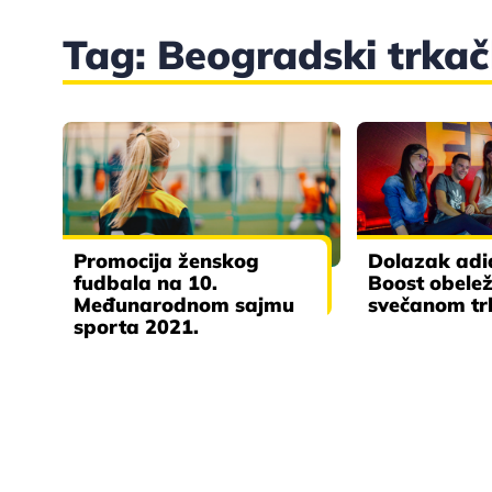
Tag: Beogradski trkač
Promocija ženskog
Dolazak adi
fudbala na 10.
Boost obele
Međunarodnom sajmu
svečanom t
sporta 2021.