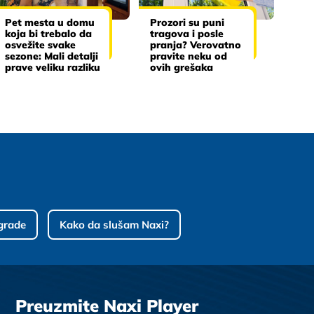
Pet mesta u domu
Prozori su puni
koja bi trebalo da
tragova i posle
osvežite svake
pranja? Verovatno
sezone: Mali detalji
pravite neku od
prave veliku razliku
ovih grešaka
grade
Kako da slušam Naxi?
Preuzmite Naxi Player