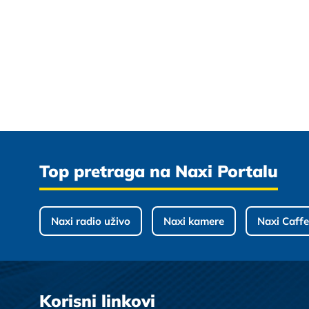
Top pretraga na Naxi Portalu
Naxi radio uživo
Naxi kamere
Naxi Caffe
Korisni linkovi