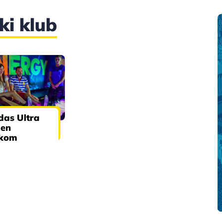
ki klub
das Ultra
žen
rkom