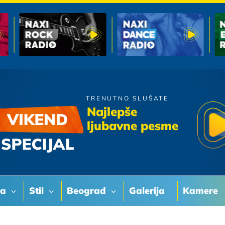
TRENUTNO SLUŠATE
Sladjana Milosevic
Najlepše
Miki, Miki
ljubavne pesme
va
Stil
Beograd
Galerija
Kamere